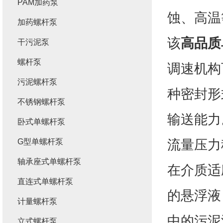
PAM加药泵
蚀、高温
加药螺杆泵
该
高品质
干污泥泵
螺杆泵
调速机构
污泥螺杆泵
种密封形
不锈钢螺杆泵
输送能力
卧式单螺杆泵
流量压力
G型单螺杆泵
轴承座式单螺杆泵
在介质适
直连式单螺杆泵
的悬浮液
计量螺杆泵
中的污泥
立式螺杆泵