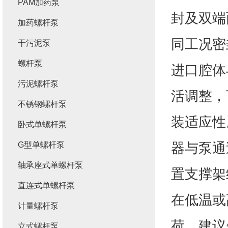
PAM加药泵
封及双端
加药螺杆泵
同工况密
干污泥泵
螺杆泵
进口腔体
污泥螺杆泵
活调整，
不锈钢螺杆泵
装适应性
卧式单螺杆泵
器与泵通
G型单螺杆泵
轴承座式单螺杆泵
置支撑架
直连式单螺杆泵
在低温或
计量螺杆泵
荷。建议
立式螺杆泵