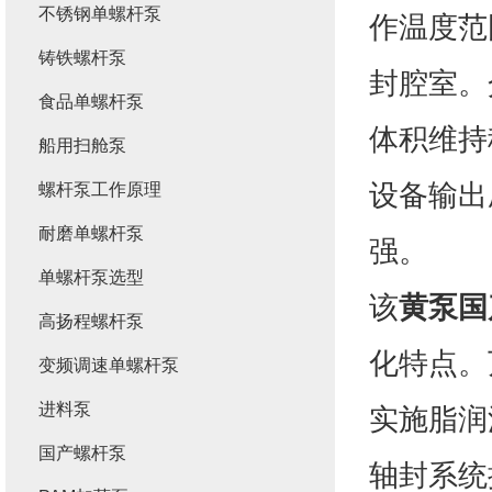
不锈钢单螺杆泵
作温度范
铸铁螺杆泵
封腔室。
食品单螺杆泵
体积维持
船用扫舱泵
设备输出
螺杆泵工作原理
耐磨单螺杆泵
强。
单螺杆泵选型
该
黄泵国
高扬程螺杆泵
化特点。
变频调速单螺杆泵
进料泵
实施脂润
国产螺杆泵
轴封系统