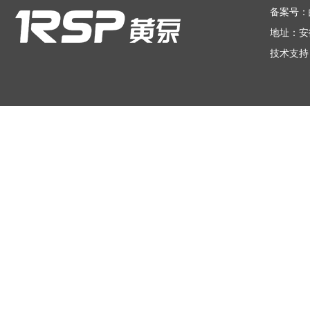
备案号：
地址：安
技术支持