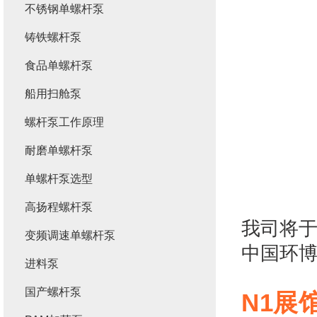
不锈钢单螺杆泵
铸铁螺杆泵
食品单螺杆泵
船用扫舱泵
螺杆泵工作原理
耐磨单螺杆泵
单螺杆泵选型
高扬程螺杆泵
我司将
变频调速单螺杆泵
中国环
进料泵
国产螺杆泵
N1展