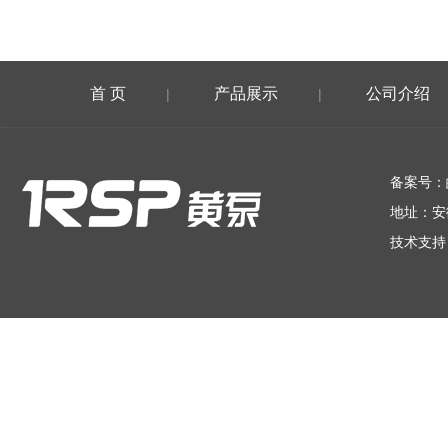
首 页
产品展示
公司介绍
|
|
在线留言
备案号：
地址：安
技术支持