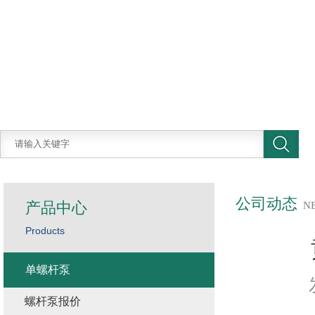
公司动态
产品中心
N
Products
单螺杆泵
螺杆泵报价