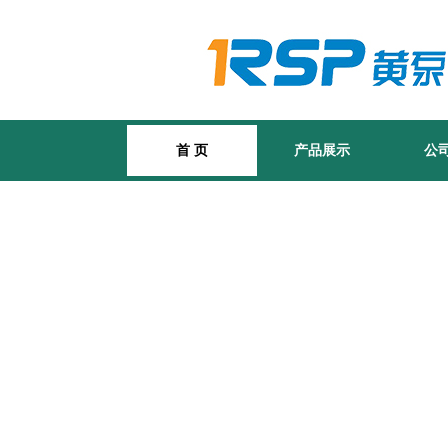
首 页
产品展示
公