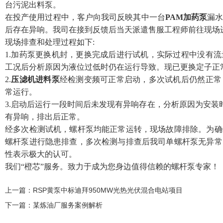
台污泥出料泵。
在投产使用过程中，客户向我司反映其中一台
PAM加药泵
漏
后存在异响。我司在接到反馈后当天派遣售服工程师前往现场
现场排查和处理过程如下:
1.加药泵更换机封，更换完成后进行试机，实际过程中没有
工况后分析原因为液位过低时仍在运行导致。现已更换定子正
2.
压滤机进料泵
经检测变频可正常启动，多次试机后仍然正常
常运行。
3.启动后运行一段时间后未发现有异响存在，分析原因为安装
有异响，排出后正常。
经多次检测试机，螺杆泵均能正常运转，现场故障排除。为确
螺杆泵进行隐患排查，多次检测与排查后我司单螺杆泵无异常
性表示极大的认可。
我们“橙芯”服务。致力于成为您身边值得信赖的螺杆泵专家！
上一篇：
RSP黄泵中标迪拜950MW光热光伏混合电站项目
下一篇：
某炼油厂服务案例解析