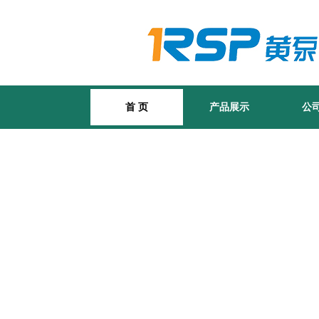
首 页
产品展示
公