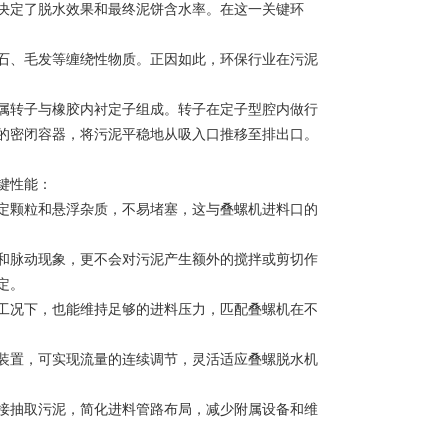
决定了脱水效果和最终泥饼含水率。在这一关键环
石、毛发等缠绕性物质。正因如此，环保行业在污泥
属转子与橡胶内衬定子组成。转子在定子型腔内做行
的密闭容器，将污泥平稳地从吸入口推移至排出口。
键性能：
定颗粒和悬浮杂质，不易堵塞，这与叠螺机进料口的
和脉动现象，更不会对污泥产生额外的搅拌或剪切作
定。
工况下，也能维持足够的进料压力，匹配叠螺机在不
装置，可实现流量的连续调节，灵活适应叠螺脱水机
接抽取污泥，简化进料管路布局，减少附属设备和维