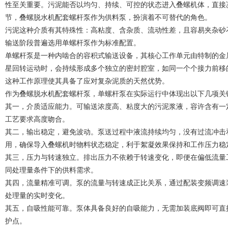
性至关重要。污泥能否以均匀、持续、可控的状态进入叠螺机体，直接
节，叠螺脱水机配套螺杆泵作为供料泵，扮演着不可替代的角色。
污泥这种介质有其特殊性：高粘度、含杂质、流动性差，且容易夹杂砂
输送阶段普遍选用单螺杆泵作为标准配置。
单螺杆泵是一种内啮合的容积式输送设备，其核心工作单元由特制的金
星回转运动时，会持续形成多个独立的密封腔室，如同一个个接力前移
这种工作原理使其具备了应对复杂泥质的天然优势。
作为叠螺脱水机配套螺杆泵，单螺杆泵在实际运行中体现出以下几项关
其一，介质适应能力。可输送浓度高、粘度大的污泥浆液，容许含有一
工艺要求高度吻合。
其二，输出稳定，避免波动。泵送过程中液流持续均匀，没有过流冲击
用，确保导入叠螺机时物料状态稳定，利于絮凝效果保持和工作压力稳
其三，压力与转速独立。排出压力不依赖于转速变化，即便在偏低流量
同处理量条件下的供料需求。
其四，流量精准可调。泵的流量与转速成正比关系，通过配装变频调速
处理量的实时变化。
其五，自吸性能可靠。泵体具备良好的自吸能力，无需加装底阀即可直
护点。