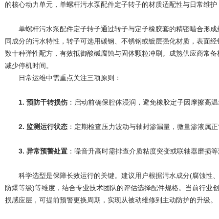
的核心动力单元，单螺杆污水泵配件定子转子的材质适配性与日常维护
单螺杆污水泵配件定子转子通过转子与定子橡胶套的精密啮合形成封
同成分的污水特性，转子可选用碳钢、不锈钢或镀层强化材质，表面经
数十种弹性配方，有效抵御酸碱腐蚀与固体颗粒冲刷。成熟供应商常备
减少停机时间。
日常运维中需重点关注三项原则：
1. 预防干转损伤
：启动前确保腔体浸润，避免橡胶定子因摩擦高温
2. 监测运行状态
：定期检查压力波动与轴封渗漏量，微量渗液属正
3. 异常预警处置
：噪音升高时需排查介质粘度突变或联轴器磨损等
科学选型是保障长效运行的关键。建议用户根据污水成分(腐蚀性、固
防爆等级)等维度，结合专业技术团队的评估选择配件规格。当前行业
损感应层，可提前预警更换周期，实现从被动维修到主动防护的升级。