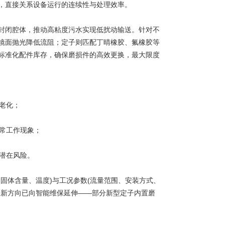
，直接关系设备运行的连续性与处理效率。
闭腔体，推动高粘度污水实现低扰动输送。针对不
镜面抛光降低流阻；定子则匹配丁晴橡胶、氟橡胶等
标准化配件库存，确保磨损件的高效更换，最大限度
老化；
常工作现象；
潜在风险。
体含量、温度)与工况参数(流量范围、安装方式、
创新方向已向智能维保延伸——部分新型定子内置磨