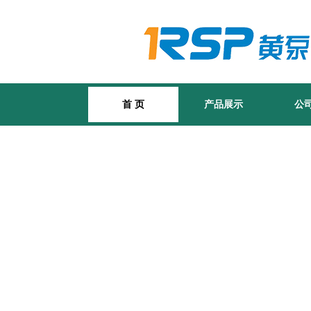
首 页
产品展示
公