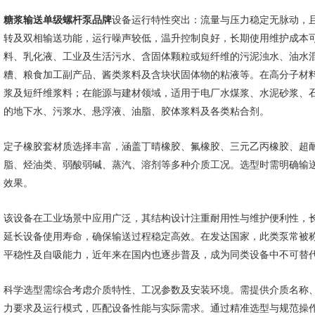
糖浆输送单级螺杆泵品牌
设备运行特性突出：流量与压力稳定无脉动，
转及双相输送功能，运行噪声较低，温升控制良好，长期使用维护成本
料、乳化液、工业及生活污水、含固体颗粒或短纤维的污泥浊水、油水
糟、粮食加工副产品、酱类浆料及含块状固体物的粘液等。在高分子材料
浆及短纤维浆料；在能源与建材领域，适用于电厂水煤浆、水泥砂浆、
的地下水、污浆水、悬浮液、油脂、胶体浆料及各类粘合剂。
定子橡胶套材质选择丰富，涵盖丁晴橡胶、氟橡胶、三元乙丙橡胶、超
脂、烃油类、弱酸弱碱、蒸汽、溶剂等多种介质工况。选型时需明确输
效果。
该设备在工业场景中应用广泛，其结构设计注重耐用性与维护便利性，
延长设备使用寿命，确保输送过程稳定高效。在发达国家，此类泵常被称为
平稳性及自吸能力，近年来在国内也逐步普及，成为同类设备中不可替
科学选型需综合考虑介质特性、工况参数及安装环境。需提供介质名称
力要求及运行模式，匹配设备性能与实际需求。通过精准选型与规范操