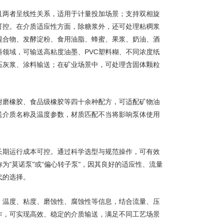
且两者呈线性关系，适用于计量投加场景；支持双相旋
可控。在介质适应性方面，除糖浆外，还可处理粘稠浆
混合物、发酵淀粉、食用油脂、蜂蜜、果浆、奶油、酒
领域，可输送高粘度油墨、PVC塑料糊、不同浓度纸
石灰浆、涂料输送；在矿业场景中，可处理含固体颗粒
耐磨橡胶、食品级橡胶等四十余种配方，可适配矿物油
送介质名称及温度参数，材质匹配不当将影响泵体使用
长期运行成本可控。通过科学选型与规范操作，可有效
“莫诺泵"或“偏心转子泵"，因其良好的适应性、流量
代的选择。
、温度、粘度、磨蚀性、腐蚀性等信息，结合流量、压
作，可实现高效、稳定的介质输送，满足不同工艺场景