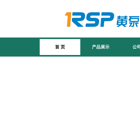
首 页
产品展示
公