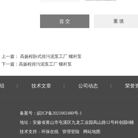
上一篇：
高扬程卧式排污泥泵工厂 螺杆泵
下一篇：
高扬程排污泥泵工厂 螺杆泵
绍
技术文章
公司动态
荣誉
|
|
|
备案号：
皖ICP备2021002480号-1
地址：安徽省黄山市屯溪区九龙工业园凤山路12号科创园6幢
技术支持：
环保在线
管理登陆
网站地图