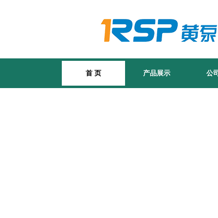
首 页
产品展示
公