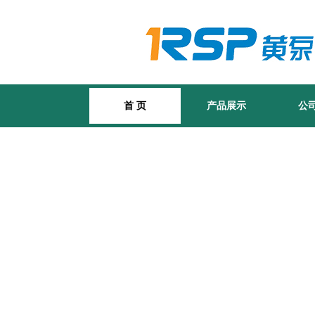
首 页
产品展示
公