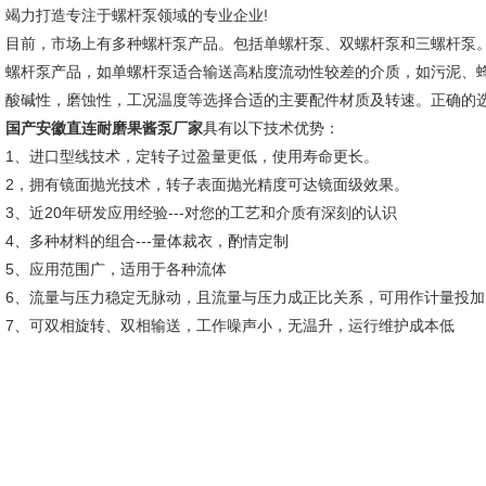
竭力打造专注于螺杆泵领域的专业企业!
目前，市场上有多种螺杆泵产品。包括单螺杆泵、双螺杆泵和三螺杆泵
螺杆泵产品，如单螺杆泵适合输送高粘度流动性较差的介质，如污泥、
酸碱性，磨蚀性，工况温度等选择合适的主要配件材质及转速。正确的
国产安徽直连耐磨果酱泵厂家
具有以下技术优势：
1、进口型线技术，定转子过盈量更低，使用寿命更长。
2，拥有镜面抛光技术，转子表面抛光精度可达镜面级效果。
3、近20年研发应用经验---对您的工艺和介质有深刻的认识
4、多种材料的组合---量体裁衣，酌情定制
5、应用范围广，适用于各种流体
6、流量与压力稳定无脉动，且流量与压力成正比关系，可用作计量投加
7、可双相旋转、双相输送，工作噪声小，无温升，运行维护成本低