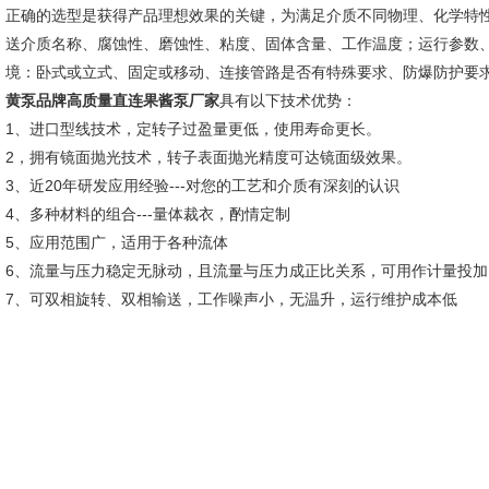
正确的选型是获得产品理想效果的关键，为满足介质不同物理、化学特
送介质名称、腐蚀性、磨蚀性、粘度、固体含量、工作温度；运行参数
境：卧式或立式、固定或移动、连接管路是否有特殊要求、防爆防护要
黄泵品牌高质量直连果酱泵厂家
具有以下技术优势：
1、进口型线技术，定转子过盈量更低，使用寿命更长。
2，拥有镜面抛光技术，转子表面抛光精度可达镜面级效果。
3、近20年研发应用经验---对您的工艺和介质有深刻的认识
4、多种材料的组合---量体裁衣，酌情定制
5、应用范围广，适用于各种流体
6、流量与压力稳定无脉动，且流量与压力成正比关系，可用作计量投加
7、可双相旋转、双相输送，工作噪声小，无温升，运行维护成本低