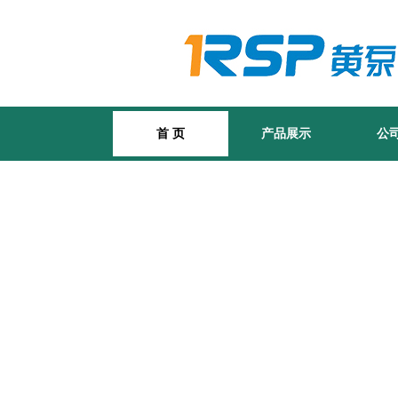
首 页
产品展示
公