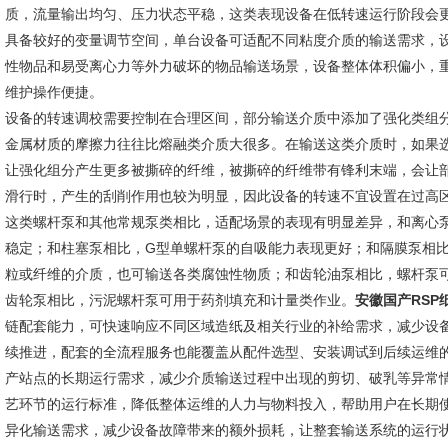
质，流量输出均匀、压力状态平稳，这类表现设备在低转速运行阶段会
具备较好的变量调节空间，单台设备可适配不同粘度介质的输送需求，
性物品和易受离心力等外力破坏的物品输送场景，设备整体体积偏小，
维护操作便捷。
设备的转速调校需要控制在合理区间，部分输送介质中添加了强化类组
金属材质的摩擦力往往比熔融类介质大很多。在输送这类介质时，如果
让强化组分产生更多被撕碎的纤维，被撕碎的纤维带有锋利末端，会让
滑行时，产生的刮削作用也较为明显，因此设备的转速不宜设置在过高
这类螺杆泵和其他常规泵类相比，适配场景的表现有明显差异，和离心
稳定；和柱塞泵相比，G型单螺杆泵的自吸能力表现更好；和隔膜泵相
粒或纤维的介质，也可输送各类腐蚀性物质；和齿轮油泵相比，螺杆泵
齿轮泵相比，污泥螺杆泵可用于药剂填充和计量类作业。
安徽国产RSP
链配套能力，可快速响应不同区域造纸及相关行业的补给需求，减少设
续推进，配套的全流程服务也能覆盖从配件选型、安装调试到后续运维
产站点的长期运行需求，减少介质输送过程中出现的剪切、破乳等异常
艺环节的运行标准，降低整体运维的人力与物料投入，帮助用户在长期
异化输送需求，减少设备故障带来的额外损耗，让整套输送系统的运行