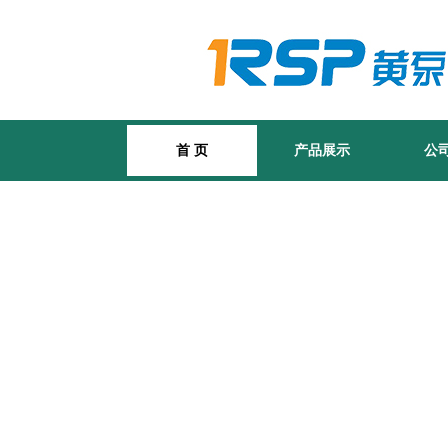
首 页
产品展示
公