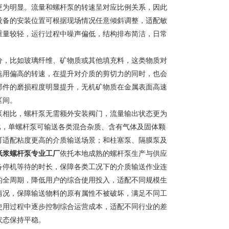
更为明显。流量和螺杆泵的转速呈对应比例关系，因此
设备的安装位置可根据现场情况任意倾斜调整，适配敏
重量较轻，运行过程中噪声偏低，结构排布简洁，日常
分，比如玻璃纤维、矿物质或其他填充料，这类物质对
选用偏高的转速，在提升对介质的剪切力的同时，也会
部件的磨损程度明显提升，无机矿物质在金属表面高速
区间。
泵相比，螺杆泵无需额外安装阀门，流量输出状态更为
比，单螺杆泵可输送各类混合杂质、含有气体及固体颗
可适配粘度更高的介质输送场景；和柱塞泵、隔膜泵及
纸浆螺杆泵专业工厂
依托本地成熟的螺杆泵生产与供应
备停机等待的时长，保障各类工况下的介质输送作业连
的全周期，降低用户的综合使用投入，适配不同规模生
情况，保障输送物料的原有属性不被破坏，满足不同工
使用过程中逐步控制综合运营成本，适配不同行业的差
状态保持平稳。