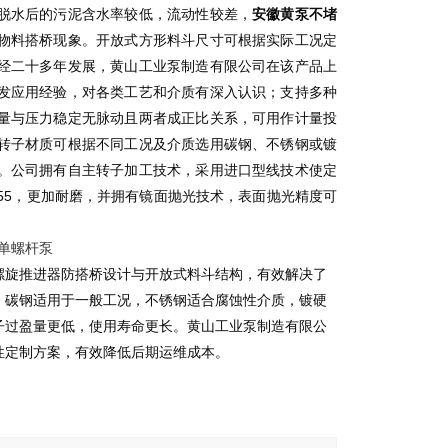
脱水后的污泥含水率较低，流动性较差，
安徽黄泵不堵
物料搭桥现象。开放式方形料斗尺寸可根据实际工况定
经二十多年发展，黄山工业泵制造有限公司在该产品上
发应用经验，对各类工艺和介质有深入认识；支持多种
量与压力稳定无脉动且两者成正比关系，可用作计量投
转子材质可根据不同工况及介质选用碳钢、不锈钢或镀
。公司拥有自主转子加工技术，采用进口型线技术使定
55，更加耐磨，并拥有镜面抛光技术，表面抛光精度可
螺旋推进器防搭桥设计与开放式料斗结构，有效解决了
，碳钢适用于一般工况，不锈钢适合腐蚀性介质，镀硬
子过盈量更低，使用寿命更长。黄山工业泵制造有限公
性定制方案，有效降低后期运维成本。