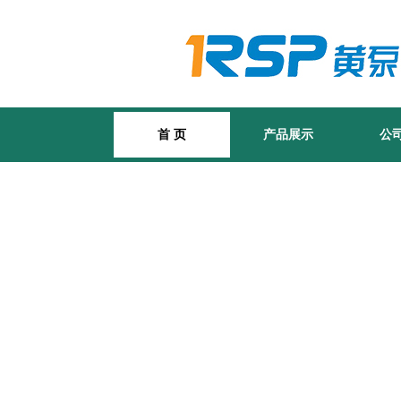
首 页
产品展示
公