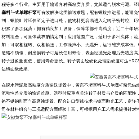
程等多个行业。主要用于输送各种高粘度介质，尤其适合脱水污泥。经
塞料斗式单螺杆泵
可有效解决此类输送难题，配有螺旋推进器，能避免
制，螺旋叶片延伸至定子进口处，使物料更容易进入定转子密封腔。历
积累了多项优势：拥有精良加工设备，保障零部件高精度；近二十年研
材料组合，可量体裁衣酌情定制；应用范围广泛，适用于多种流体；流
加；可双相旋转、双相输送，工作噪声小、无温升，运行维护成本低。
硬铬不锈钢，耐磨损转子可延长使用寿命，表面经抛光处理后光洁度高
转子过盈量更低，使用寿命更长。转子表面经硬化处理后硬度可达HRC
达镜面级效果。
在脱水污泥及高粘度介质输送场景中，黄泵不堵塞料斗式单螺杆泵凭借
流动性差介质的输送难题。选型时应重点关注转子材质与介质的匹配性
铬不锈钢则面向高磨蚀场景。配合进口型线技术与镜面抛光工艺，定转
司在材料组合与工况适配方面经验丰富，可根据用户工艺需求提供针对