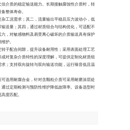
欠佳介质的稳定输送能力。长期接触腐蚀性介质时，转
设备整体寿命。
复杂工况需求；其二，流量输出平稳且压力波动小，低
节输送量；其四，通过材质组合与结构优化，可适配不
其六，对敏感物料及易受离心破坏的介质输送具有保护
期维护。
定转子配合间隙，提升设备耐用性；采用表面处理工艺
形成对复杂介质特性的深度理解，可提供定制化材质组
需求；支持双向旋转与双向输送功能，运行噪音低且温
质可选用耐腐合金，针对含颗粒介质可采用耐磨涂层处
，通过定期检测与预防性维护降低故障率。设备选型时
况高度匹配。