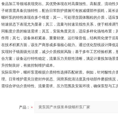
食品加工等领域表现突出。其优势体现在对高腐蚀性、高黏度、流动性
子材质需具备抗蚀特性，配合日常防护措施可有效减缓部件损耗，延长
螺杆泵的特性体现在多个维度：其一，可处理含固体颗粒的介质，适应
转速状态下表现尤为显著；其三，流量与转速呈线性关系，便于精准调
同黏度介质的输送需求；其五，安装角度灵活，适应多样化场地布置；
作用；其七，设备体积紧凑、重量轻便、运行噪音低，结构简化便于后
在技术积累方面，该生产商形成多项核心能力。通过优化型线设计降低
实现转子镜面级光洁度，减少介质残留风险；基于多年工艺经验积累，
合方案；设备运行特性稳定，流量压力关联性清晰，满足计量投加场景
升控制良好，有效控制维护成本。
实际应用中，螺杆泵需根据介质特性选择匹配材质。例如，针对酸性介
理。日常维护需关注密封件状态、润滑系统清洁度及传动部件磨损情况
需综合评估介质特性、流量需求、压力范围及安装环境，确保泵型与工
产品：