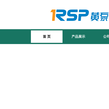
首 页
产品展示
公